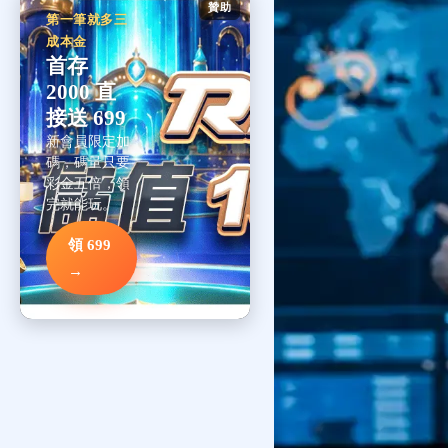
贊助
第一筆就多三
成本金
首存
2000 直
接送 699
新會員限定加
碼，碼量只要
彩金五倍，領
完就能玩。
領 699
→