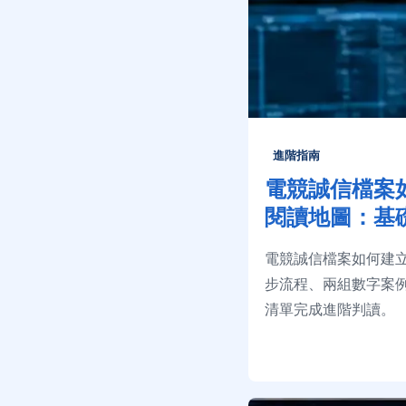
進階指南
電競誠信檔案如
閱讀地圖：基
電競誠信檔案如何建立
步流程、兩組數字案例
清單完成進階判讀。