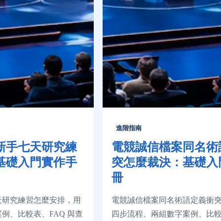
進階指南
新手七天研究練
電競誠信檔案同名術
基礎入門實作手
突怎麼裁決：基礎入
冊
天研究練習怎麼安排，用
電競誠信檔案同名術語定義衝
例、比較表、FAQ 與查
四步流程、兩組數字案例、比較表