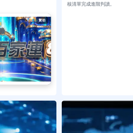
。
核清單完成進階判讀。
贊助
領
量
首
金