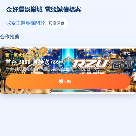
金好運娛樂城-電競誠信檔案
探索
主題
專欄
關於
切換深色
合作推薦
贊助
第一筆就多三成本金
首存 2000 直接送 699
新會員限定加碼，碼量只要彩金五倍，領完就能玩。
領 699 →