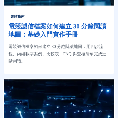
進階指南
電競誠信檔案如何建立 30 分鐘閱讀
地圖：基礎入門實作手冊
電競誠信檔案如何建立 30 分鐘閱讀地圖，用四步流
程、兩組數字案例、比較表、FAQ 與查核清單完成進
階判讀。