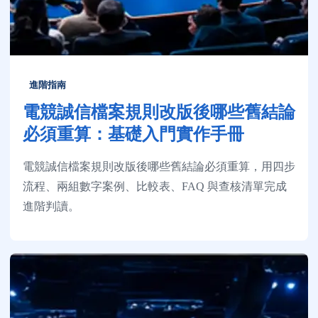
進階指南
電競誠信檔案規則改版後哪些舊結論
必須重算：基礎入門實作手冊
電競誠信檔案規則改版後哪些舊結論必須重算，用四步
流程、兩組數字案例、比較表、FAQ 與查核清單完成
進階判讀。