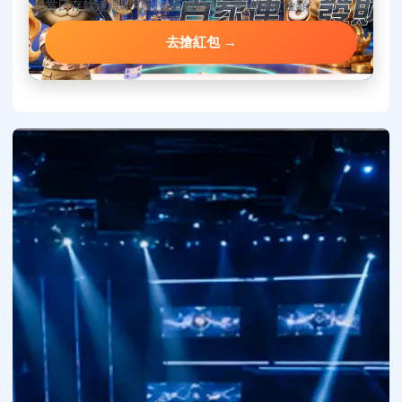
當日存款達標即可到首頁搶紅包，手速決定金額。
去搶紅包 →