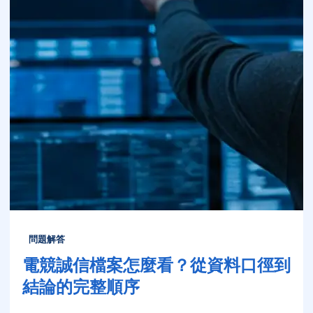
問題解答
電競誠信檔案怎麼看？從資料口徑到
結論的完整順序