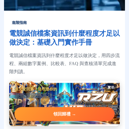
進階指南
電競誠信檔案資訊到什麼程度才足以
做決定：基礎入門實作手冊
電競誠信檔案資訊到什麼程度才足以做決定，用四步流
程、兩組數字案例、比較表、FAQ 與查核清單完成進
階判讀。
贊助
很久沒回來？這包是你的
老玩家回歸再送一次
回鍋會員專屬彩金，優惠頁面一鍵領取不用問客服。
領回歸禮 →