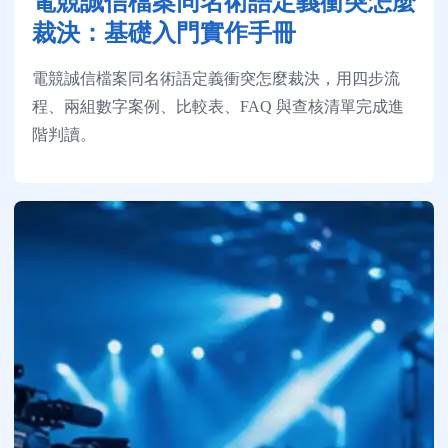
電競誠信檔案同名術語定義衝突怎麼
裁決：基礎入門實作手冊
電競誠信檔案同名術語定義衝突怎麼裁決，用四步流
程、兩組數字案例、比較表、FAQ 與查核清單完成進
階判讀。