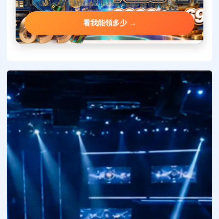
累積儲值達標自動解鎖對應彩金，階梯越高送越狠。
看我能領多少 →