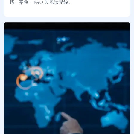
標、案例、FAQ 與風險界線。