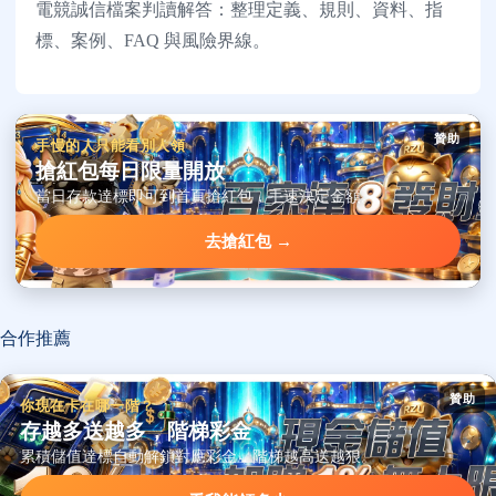
電競誠信檔案判讀解答：整理定義、規則、資料、指
標、案例、FAQ 與風險界線。
贊助
手慢的人只能看別人領
搶紅包每日限量開放
當日存款達標即可到首頁搶紅包，手速決定金額。
去搶紅包 →
合作推薦
贊助
你現在卡在哪一階？
存越多送越多，階梯彩金
累積儲值達標自動解鎖對應彩金，階梯越高送越狠。