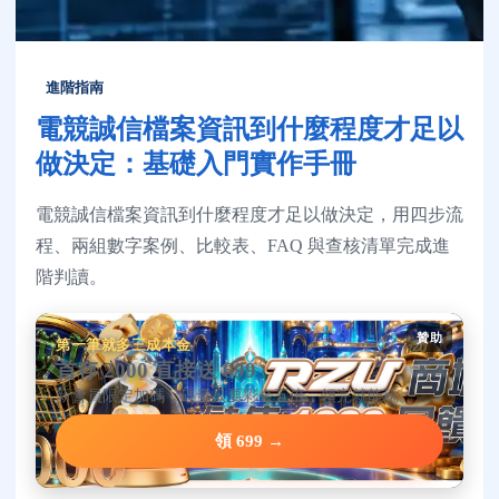
進階指南
電競誠信檔案資訊到什麼程度才足以
做決定：基礎入門實作手冊
電競誠信檔案資訊到什麼程度才足以做決定，用四步流
程、兩組數字案例、比較表、FAQ 與查核清單完成進
階判讀。
贊助
第一筆就多三成本金
首存 2000 直接送 699
新會員限定加碼，碼量只要彩金五倍，領完就能玩。
領 699 →