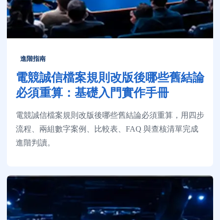
進階指南
電競誠信檔案規則改版後哪些舊結論
必須重算：基礎入門實作手冊
電競誠信檔案規則改版後哪些舊結論必須重算，用四步
流程、兩組數字案例、比較表、FAQ 與查核清單完成
進階判讀。