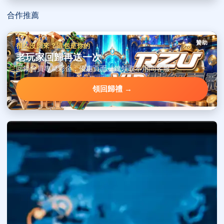
合作推薦
贊助
很久沒回來？這包是你的
老玩家回歸再送一次
回鍋會員專屬彩金，優惠頁面一鍵領取不用問客服。
領回歸禮 →