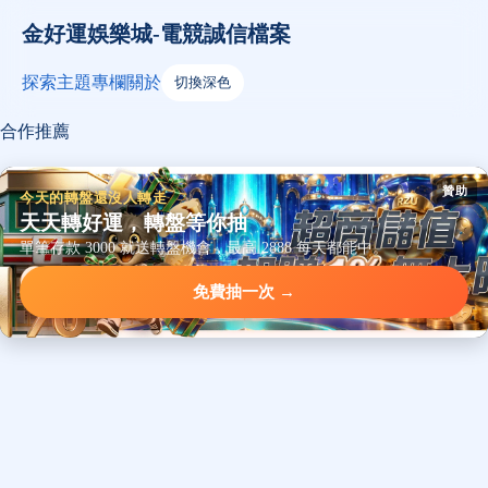
金好運娛樂城-電競誠信檔案
探索
主題
專欄
關於
切換深色
合作推薦
贊助
今天的轉盤還沒人轉走
天天轉好運，轉盤等你抽
單筆存款 3000 就送轉盤機會，最高 2888 每天都能中。
免費抽一次 →