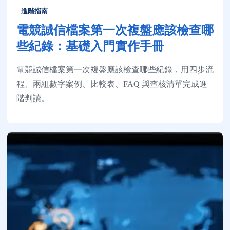
進階指南
電競誠信檔案第一次複盤應該檢查哪
些紀錄：基礎入門實作手冊
電競誠信檔案第一次複盤應該檢查哪些紀錄，用四步流
程、兩組數字案例、比較表、FAQ 與查核清單完成進
階判讀。