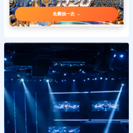
單筆存款 3000 就送轉盤機會，最高 2888 每天都能中。
免費抽一次 →