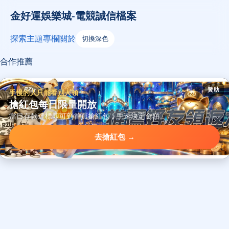
金好運娛樂城-電競誠信檔案
探索
主題
專欄
關於
切換深色
合作推薦
贊助
手慢的人只能看別人領
搶紅包每日限量開放
當日存款達標即可到首頁搶紅包，手速決定金額。
去搶紅包 →