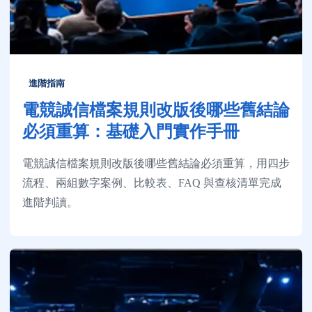
進階指南
電競誠信檔案規則改版後哪些舊結論
必須重算：基礎入門實作手冊
電競誠信檔案規則改版後哪些舊結論必須重算，用四步
流程、兩組數字案例、比較表、FAQ 與查核清單完成
進階判讀。