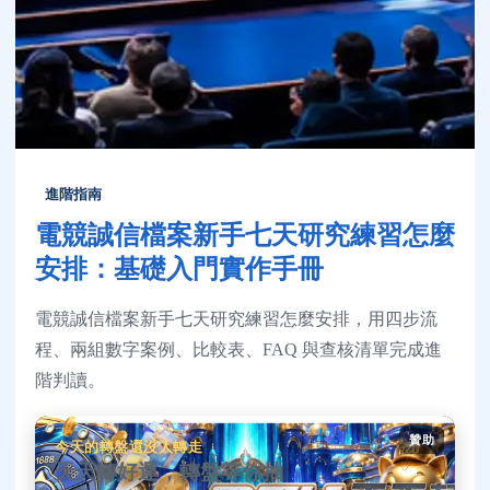
進階指南
電競誠信檔案新手七天研究練習怎麼
安排：基礎入門實作手冊
電競誠信檔案新手七天研究練習怎麼安排，用四步流
程、兩組數字案例、比較表、FAQ 與查核清單完成進
階判讀。
贊助
今天的轉盤還沒人轉走
天天轉好運，轉盤等你抽