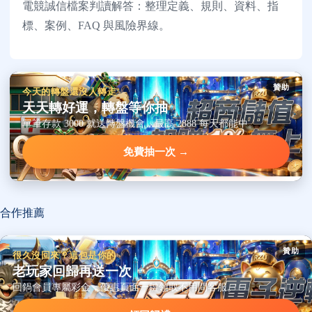
電競誠信檔案判讀解答：整理定義、規則、資料、指
標、案例、FAQ 與風險界線。
贊助
今天的轉盤還沒人轉走
天天轉好運，轉盤等你抽
單筆存款 3000 就送轉盤機會，最高 2888 每天都能中。
免費抽一次 →
合作推薦
贊助
很久沒回來？這包是你的
老玩家回歸再送一次
回鍋會員專屬彩金，優惠頁面一鍵領取不用問客服。