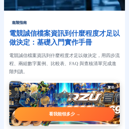
進階指南
電競誠信檔案資訊到什麼程度才足以
做決定：基礎入門實作手冊
電競誠信檔案資訊到什麼程度才足以做決定，用四步流
程、兩組數字案例、比較表、FAQ 與查核清單完成進
階判讀。
贊助
你現在卡在哪一階？
存越多送越多，階梯彩金
累積儲值達標自動解鎖對應彩金，階梯越高送越狠。
看我能領多少 →