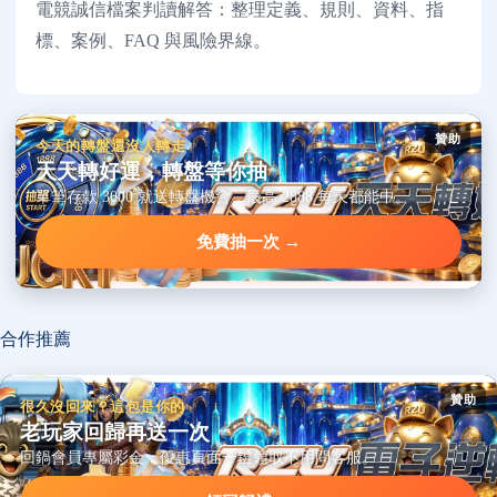
電競誠信檔案判讀解答：整理定義、規則、資料、指
標、案例、FAQ 與風險界線。
贊助
今天的轉盤還沒人轉走
天天轉好運，轉盤等你抽
單筆存款 3000 就送轉盤機會，最高 2888 每天都能中。
免費抽一次 →
合作推薦
贊助
很久沒回來？這包是你的
老玩家回歸再送一次
回鍋會員專屬彩金，優惠頁面一鍵領取不用問客服。