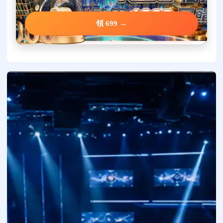
新會員限定加碼，碼量只要彩金五倍，領完就能玩。
領 699 →