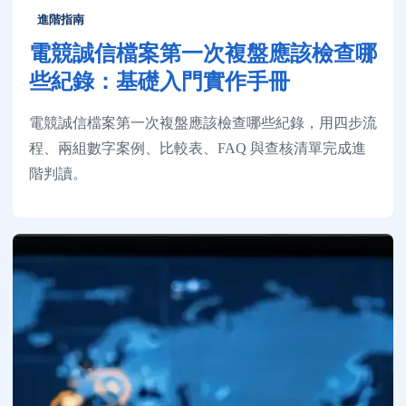
進階指南
電競誠信檔案第一次複盤應該檢查哪
些紀錄：基礎入門實作手冊
電競誠信檔案第一次複盤應該檢查哪些紀錄，用四步流
程、兩組數字案例、比較表、FAQ 與查核清單完成進
階判讀。