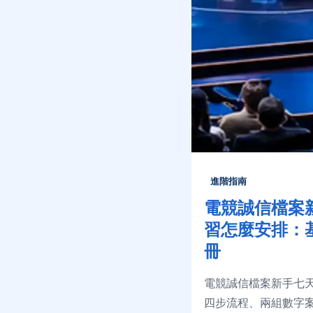
進階指南
電競誠信檔案
習怎麼安排：
冊
電競誠信檔案新手七
四步流程、兩組數字案