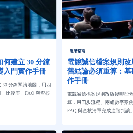
進階指南
何建立 30 分鐘
電競誠信檔案規則改
礎入門實作手冊
舊結論必須重算：基
作手冊
 30 分鐘閱讀地圖，用四
、比較表、FAQ 與查核
電競誠信檔案規則改版後哪些
算，用四步流程、兩組數字案
FAQ 與查核清單完成進階判讀