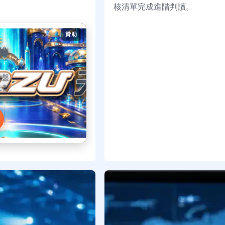
。
核清單完成進階判讀。
贊助
走
轉
轉盤
天都