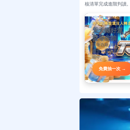
核清單完成進階判讀
今天的轉盤還沒人轉
天天轉好運，
盤等你抽
單筆存款 3000 就送
機會，最高 2888 每
能中。
免費抽一次 →