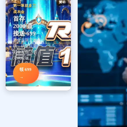
贊助
第一筆就多三
成本金
首存
2000 直
接送 699
新會員限定加
碼，碼量只要
彩金五倍，領
完就能玩。
領 699
→