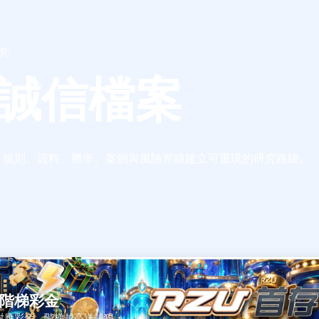
研究
誠信檔案
、規則、資料、機率、案例與風險界線建立可重現的研究路線。
階梯彩金
對應彩金，階梯越高送越狠。