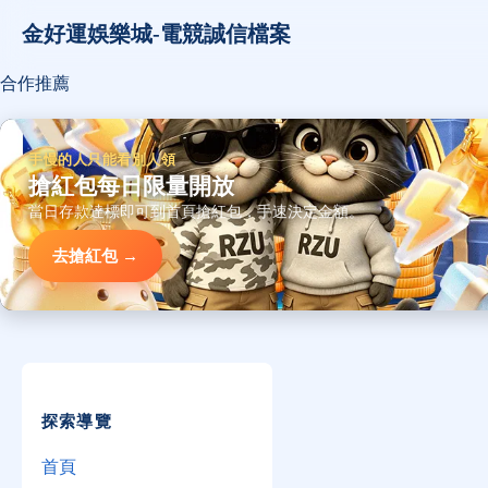
金好運娛樂城-電競誠信檔案
合作推薦
手慢的人只能看別人領
搶紅包每日限量開放
當日存款達標即可到首頁搶紅包，手速決定金額。
去搶紅包 →
探索導覽
首頁