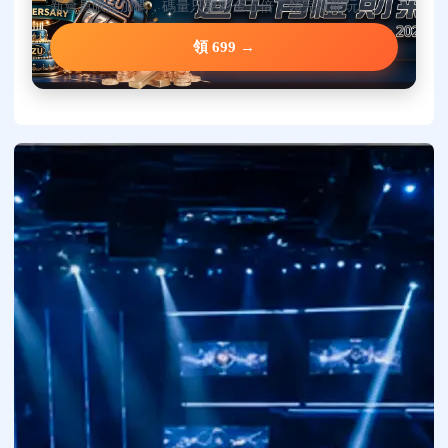
新會員限定加碼，碼量只要彩金五倍，領完就能玩。
領 699 →