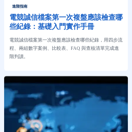
進階指南
電競誠信檔案第一次複盤應該檢查哪
些紀錄：基礎入門實作手冊
電競誠信檔案第一次複盤應該檢查哪些紀錄，用四步流
程、兩組數字案例、比較表、FAQ 與查核清單完成進
階判讀。