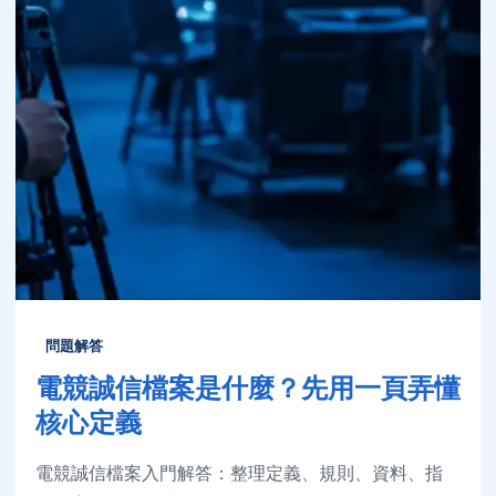
問題解答
電競誠信檔案是什麼？先用一頁弄懂
核心定義
電競誠信檔案入門解答：整理定義、規則、資料、指