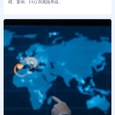
標、案例、FAQ 與風險界線。