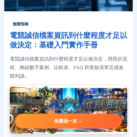
進階指南
電競誠信檔案資訊到什麼程度才足以
做決定：基礎入門實作手冊
電競誠信檔案資訊到什麼程度才足以做決定，用四步流
程、兩組數字案例、比較表、FAQ 與查核清單完成進
階判讀。
贊助
今天的轉盤還沒人轉走
天天轉好運，轉盤等你抽
單筆存款 3000 就送轉盤機會，最高 2888 每天都能中。
免費抽一次 →