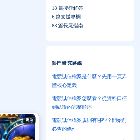
18 篇搜尋解答
6 篇支援專欄
88 篇長尾指南
熱門研究路線
電競誠信檔案是什麼？先用一頁弄
懂核心定義
電競誠信檔案怎麼看？從資料口徑
到結論的完整順序
電競誠信檔案規則有哪些？開始前
贊助
必查的條件