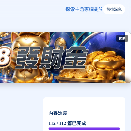
探索
主題
專欄
關於
切換深色
贊助
內容進度
112 / 112 篇已完成