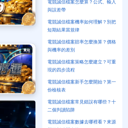
電競誠信檔案怎麼算？公式、輸入
與誤差帶
電競誠信檔案機率如何理解？別把
短期結果當規律
電競誠信檔案賠率怎麼換算？價格
與機率的差別
贊助
電競誠信檔案策略怎麼建立？可重
現的四步流程
電競誠信檔案新手怎麼開始？第一
份檢核表
電競誠信檔案常見錯誤有哪些？十
二個判讀陷阱
電競誠信檔案數據去哪裡看？來源