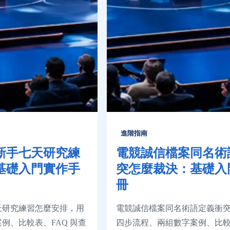
進階指南
新手七天研究練
電競誠信檔案同名術
基礎入門實作手
突怎麼裁決：基礎入
冊
天研究練習怎麼安排，用
電競誠信檔案同名術語定義衝
例、比較表、FAQ 與查
四步流程、兩組數字案例、比較表