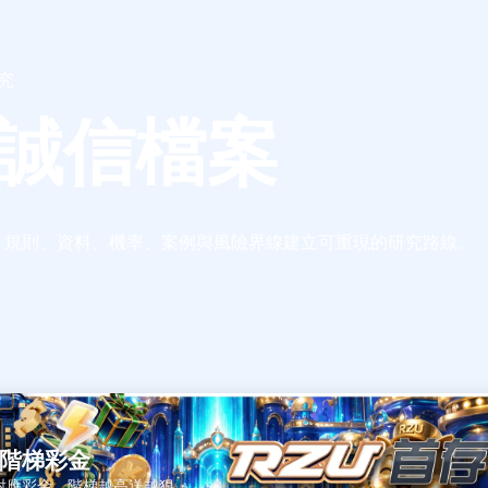
研究
誠信檔案
、規則、資料、機率、案例與風險界線建立可重現的研究路線。
階梯彩金
對應彩金，階梯越高送越狠。