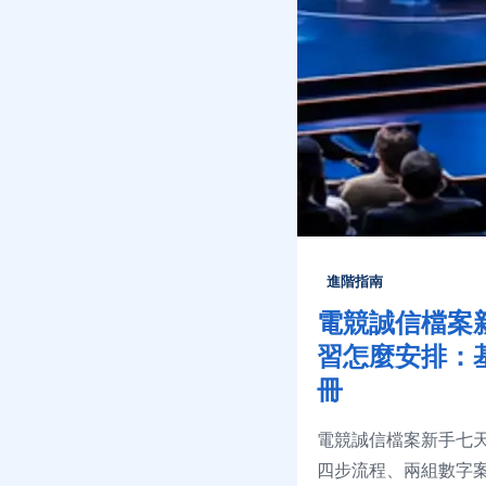
進階指南
電競誠信檔案
習怎麼安排：
冊
電競誠信檔案新手七
四步流程、兩組數字案