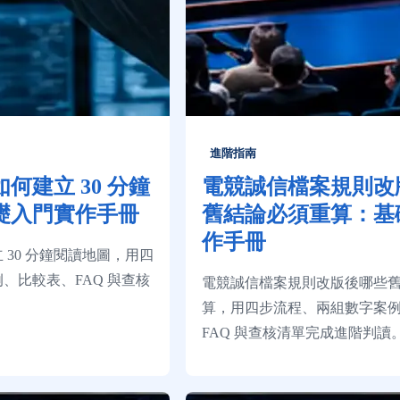
進階指南
何建立 30 分鐘
電競誠信檔案規則改
礎入門實作手冊
舊結論必須重算：基
作手冊
 30 分鐘閱讀地圖，用四
、比較表、FAQ 與查核
電競誠信檔案規則改版後哪些
算，用四步流程、兩組數字案
FAQ 與查核清單完成進階判讀