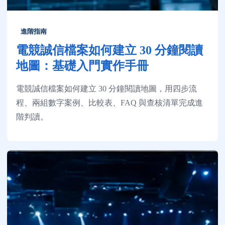
進階指南
電競誠信檔案如何建立 30 分鐘閱讀
地圖：基礎入門實作手冊
電競誠信檔案如何建立 30 分鐘閱讀地圖，用四步流
程、兩組數字案例、比較表、FAQ 與查核清單完成進
階判讀。