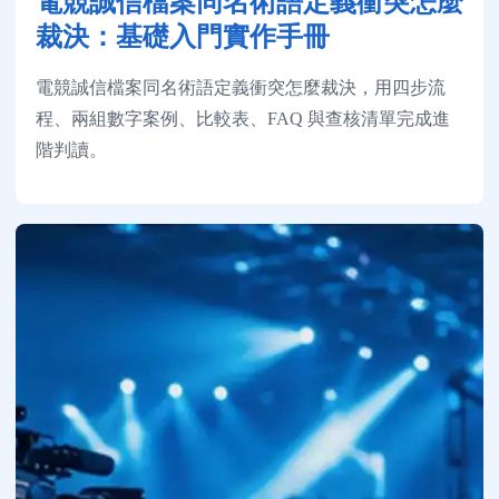
電競誠信檔案同名術語定義衝突怎麼
裁決：基礎入門實作手冊
電競誠信檔案同名術語定義衝突怎麼裁決，用四步流
程、兩組數字案例、比較表、FAQ 與查核清單完成進
階判讀。