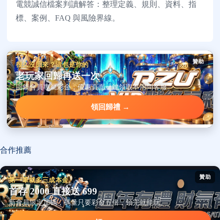
電競誠信檔案判讀解答：整理定義、規則、資料、指
標、案例、FAQ 與風險界線。
贊助
很久沒回來？這包是你的
老玩家回歸再送一次
回鍋會員專屬彩金，優惠頁面一鍵領取不用問客服。
領回歸禮 →
合作推薦
贊助
第一筆就多三成本金
首存 2000 直接送 699
新會員限定加碼，碼量只要彩金五倍，領完就能玩。