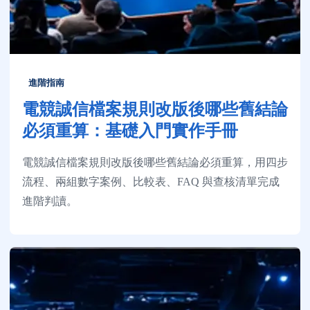
進階指南
電競誠信檔案規則改版後哪些舊結論
必須重算：基礎入門實作手冊
電競誠信檔案規則改版後哪些舊結論必須重算，用四步
流程、兩組數字案例、比較表、FAQ 與查核清單完成
進階判讀。