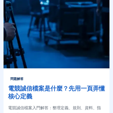
問題解答
電競誠信檔案是什麼？先用一頁弄懂
核心定義
電競誠信檔案入門解答：整理定義、規則、資料、指