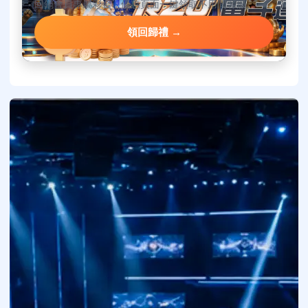
回鍋會員專屬彩金，優惠頁面一鍵領取不用問客服。
領回歸禮 →