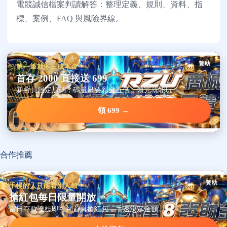
電競誠信檔案判讀解答：整理定義、規則、資料、指
標、案例、FAQ 與風險界線。
贊助
第一筆就多三成本金
首存 2000 直接送 699
新會員限定加碼，碼量只要彩金五倍，領完就能玩。
領 699 →
合作推薦
贊助
手慢的人只能看別人領
搶紅包每日限量開放
當日存款達標即可到首頁搶紅包，手速決定金額。