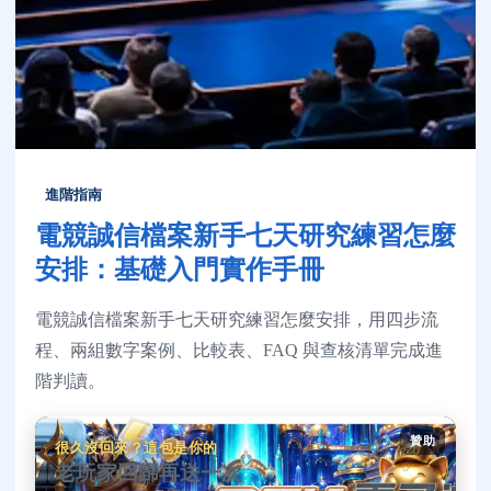
進階指南
電競誠信檔案新手七天研究練習怎麼
安排：基礎入門實作手冊
電競誠信檔案新手七天研究練習怎麼安排，用四步流
程、兩組數字案例、比較表、FAQ 與查核清單完成進
階判讀。
贊助
很久沒回來？這包是你的
老玩家回歸再送一次