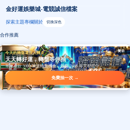
金好運娛樂城-電競誠信檔案
探索
主題
專欄
關於
切換深色
合作推薦
贊助
今天的轉盤還沒人轉走
天天轉好運，轉盤等你抽
單筆存款 3000 就送轉盤機會，最高 2888 每天都能中。
免費抽一次 →