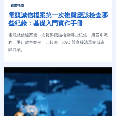
進階指南
電競誠信檔案第一次複盤應該檢查哪
些紀錄：基礎入門實作手冊
電競誠信檔案第一次複盤應該檢查哪些紀錄，用四步流
程、兩組數字案例、比較表、FAQ 與查核清單完成進
階判讀。