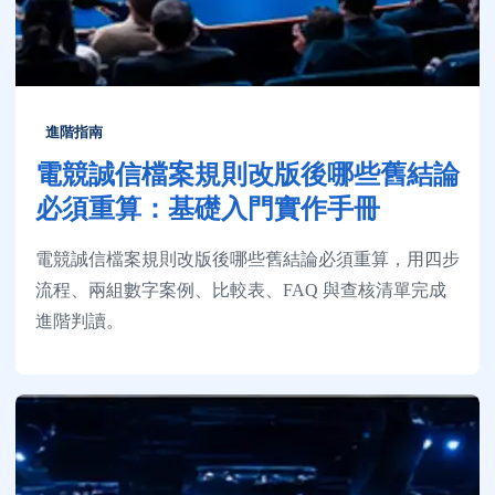
進階指南
電競誠信檔案規則改版後哪些舊結論
必須重算：基礎入門實作手冊
電競誠信檔案規則改版後哪些舊結論必須重算，用四步
流程、兩組數字案例、比較表、FAQ 與查核清單完成
進階判讀。