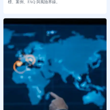
標、案例、FAQ 與風險界線。