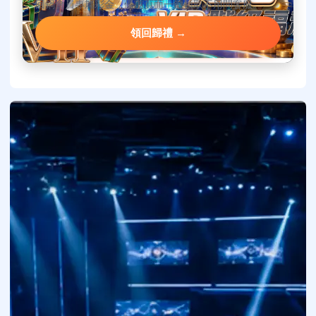
回鍋會員專屬彩金，優惠頁面一鍵領取不用問客服。
領回歸禮 →