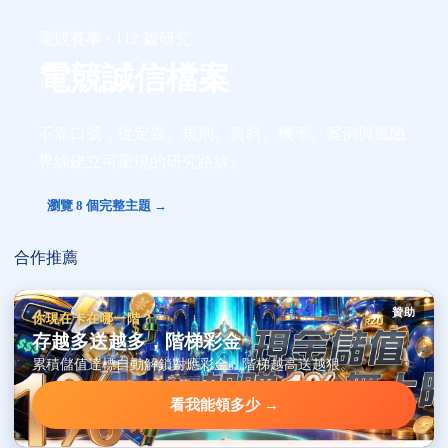
電競賽事 · 112 篇研究
電競誠信檔案
不靠口號，從定義、規則、資料、機率、案例與風險
界線建立可重現的研究路線。
瀏覽 8 個完整主題 →
合作推薦
贊助
你現在卡在哪一階？
存越多送越多，階梯彩金
累積儲值達標自動解鎖對應彩金，階梯越高送越狠。
看我能領多少 →