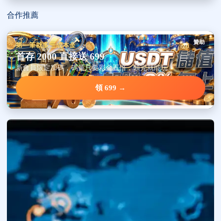
合作推薦
贊助
第一筆就多三成本金
首存 2000 直接送 699
新會員限定加碼，碼量只要彩金五倍，領完就能玩。
領 699 →