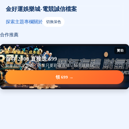
金好運娛樂城-電競誠信檔案
探索
主題
專欄
關於
切換深色
合作推薦
贊助
第一筆就多三成本金
首存 2000 直接送 699
新會員限定加碼，碼量只要彩金五倍，領完就能玩。
領 699 →